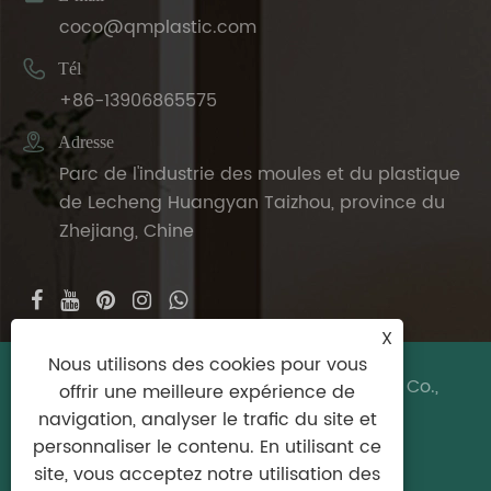
coco@qmplastic.com

Tél
+86-13906865575

Adresse
Parc de l'industrie des moules et du plastique
de Lecheng Huangyan Taizhou, province du
Zhejiang, Chine
X
Nous utilisons des cookies pour vous
Copyright © 2024 Taizhou DeDeer Plastic Co.,
offrir une meilleure expérience de
Ltd. Tous droits réservés.
navigation, analyser le trafic du site et
personnaliser le contenu. En utilisant ce
Links
|
Sitemap
|
RSS
|
XML
|
politique de
site, vous acceptez notre utilisation des
confidentialité