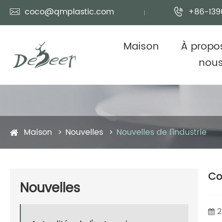
coco@qmplastic.com
+86-139


Maison
À propo
nou
Maison
Nouvelles
Nouvelles de l'industrie
Co
Nouvelles
2