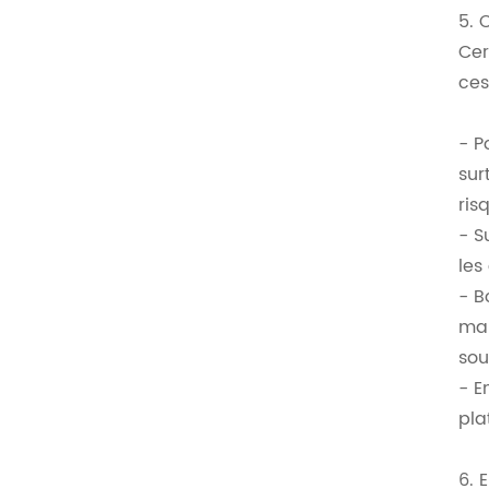
5. 
Cer
ces
- P
sur
ris
- S
les
- B
mai
sou
- E
pla
6. 