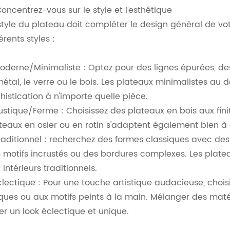
Concentrez-vous sur le style et l’esthétique
style du plateau doit compléter le design général de vo
férents styles :
oderne/Minimaliste : Optez pour des lignes épurées, d
métal, le verre ou le bois. Les plateaux minimalistes au
histication à n'importe quelle pièce.
ustique/Ferme : Choisissez des plateaux en bois aux finit
teaux en osier ou en rotin s'adaptent également bien à c
raditionnel : recherchez des formes classiques avec d
 motifs incrustés ou des bordures complexes. Les plat
 intérieurs traditionnels.
clectique : Pour une touche artistique audacieuse, chois
ques ou aux motifs peints à la main. Mélanger des mat
er un look éclectique et unique.