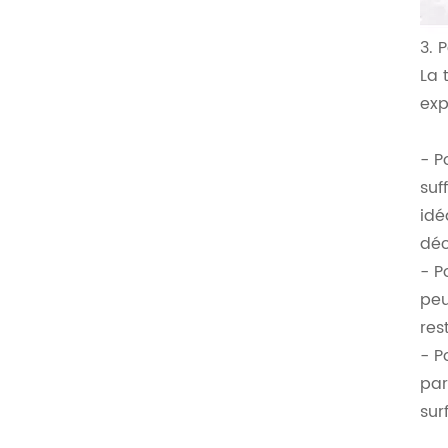
3. 
La 
exp
- P
suf
idé
déc
- P
peu
res
- P
par
sur