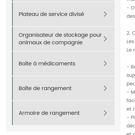
- O
Plateau de service divisé

des
2. 
Organisateur de stockage pour

Les
animaux de compagnie
Le 
Boîte à médicaments

- B
sup
peu
Boîte de rangement

- M
fac
et 
Armoire de rangement

- P
déc
et 