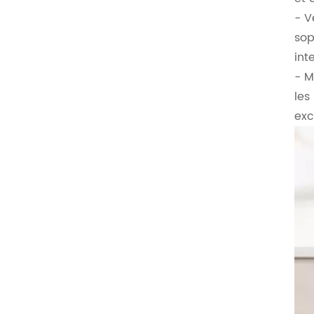
- V
sop
int
- M
les
exc