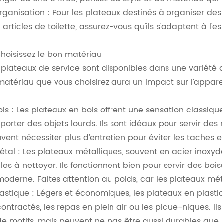
rganisation : Pour les plateaux destinés à organiser 
 articles de toilette, assurez-vous qu'ils s'adaptent à l'es
Choisissez le bon matériau
 plateaux de service sont disponibles dans une variété
matériau que vous choisirez aura un impact sur l’apparen
ois : Les plateaux en bois offrent une sensation classiq
porter des objets lourds. Ils sont idéaux pour servir d
vent nécessiter plus d’entretien pour éviter les taches e
étal : Les plateaux métalliques, souvent en acier inoxyd
iles à nettoyer. Ils fonctionnent bien pour servir des boi
moderne. Faites attention au poids, car les plateaux mét
lastique : Légers et économiques, les plateaux en plast
ontractés, les repas en plein air ou les pique-niques. 
de motifs, mais peuvent ne pas être aussi durables que l