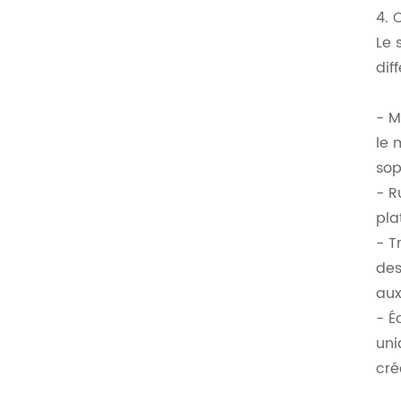
4. 
Le 
dif
- M
le 
sop
- R
pla
- T
des
aux
- É
uni
cré