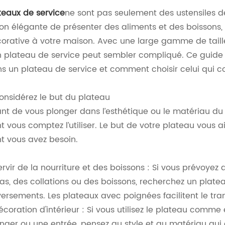
teaux de service
ne sont pas seulement des ustensiles de
on élégante de présenter des aliments et des boissons, 
orative à votre maison. Avec une large gamme de tailles
 plateau de service peut sembler compliqué. Ce guide 
s un plateau de service et comment choisir celui qui c
Considérez le but du plateau
nt de vous plonger dans l’esthétique ou le matériau du p
t vous comptez l’utiliser. Le but de votre plateau vous ai
t vous avez besoin.
ervir de la nourriture et des boissons : Si vous prévoyez 
as, des collations ou des boissons, recherchez un plate
ersements. Les plateaux avec poignées facilitent le tra
écoration d'intérieur : Si vous utilisez le plateau comm
ger ou une entrée, pensez au style et au matériau qui 