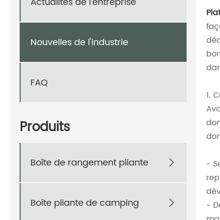
Actualités de l'entreprise
Pla
faç
déc
Nouvelles de l'industrie
bon
dan
FAQ
1. 
Ava
don
Produits
don
Boîte de rangement pliante

- S
rep
dév
Boîte pliante de camping

- D
man