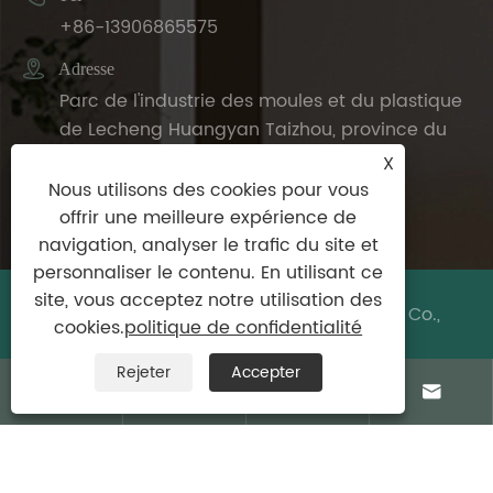
+86-13906865575

Adresse
Parc de l'industrie des moules et du plastique
de Lecheng Huangyan Taizhou, province du
Zhejiang, Chine
X
Nous utilisons des cookies pour vous
offrir une meilleure expérience de
navigation, analyser le trafic du site et
personnaliser le contenu. En utilisant ce
site, vous acceptez notre utilisation des
Copyright © 2024 Taizhou DeDeer Plastic Co.,
cookies.
politique de confidentialité
Ltd. Tous droits réservés.
Rejeter
Accepter
Links
|
Sitemap
|
RSS
|
XML
|
politique de




confidentialité