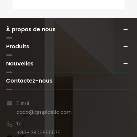
À propos de nous
Produits
Nouvelles
Contactez-nous

E-mail
coco@qmplastic.com

Tél
+86-13906865575