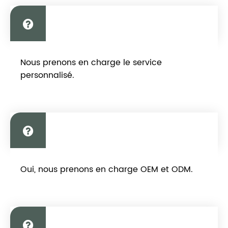
Soutenez-vous le service
Nous prenons en charge le service
personnalisé ?
personnalisé.
Si l'OEM est acceptable ?
Oui, nous prenons en charge OEM et ODM.