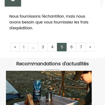
Fournissez-vous un échantillon ?
Nous fournissons l'échantillon, mais nous
Gratuit ou payant ?
avons besoin que vous fournissiez les frais
d'expédition.
«
1
...
3
4
5
6
7
»
Recommandations d'actualités
Comment une boîte de rangement
empilable peut-elle révolutionner
votre organisation ?
Voir plus >>