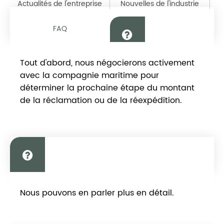
Actualités de l'entreprise
Nouvelles de l'industrie
FAQ
Comment résoudre les problèmes
Tout d'abord, nous négocierons activement
d'expédition ?
avec la compagnie maritime pour
déterminer la prochaine étape du montant
de la réclamation ou de la réexpédition.
Combien de place y a-t-il sur le prix
Nous pouvons en parler plus en détail.
de l'agence exclusive ?